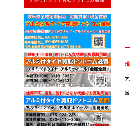
岐阜店舗
現
滋賀本店
ア
当
京都店舗