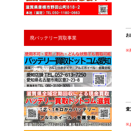
お
廃バッテリー買取事業
​
愛知店舗
滋賀本店
査
※