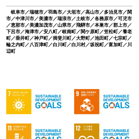
岐阜市／瑞穂市／羽島市／大垣市／高山市／多治見市／関
市／中津川市／美濃市／瑞浪市／土岐市／各務原市／可児市
／恵那市／美濃加茂市／山県市／飛騨市／本巣市／郡上市／
下呂市／海津市／安八町／岐南町／関ケ原町／笠松町／養老
町／垂井町／神戸町／揖斐川町／大野町／池田町／七宗町／
輪之内町／八百津町／白川町／白川村／坂祝町／富加町／川
辺町