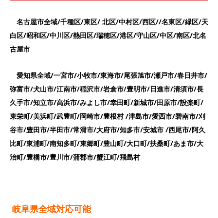
名古屋市全域/千種区/東区/ 北区/中村区/西区//名東区/緑区/天
白区/昭和区/中川区/熱田区/瑞穂区/港区/守山区/中区/南区/北名
古屋市
愛知県全域/一宮市/小牧市/東海市/尾張旭市/瀬戸市/春日井市/
弥富市/犬山市/江南市/稲沢市/岩倉市/豊明市/日進市/清須市/長
久手市/知立市/高浜市/みよし市/幸田町/新城市/田原市/設楽町/
東栄町/美浜町/武豊町/岡崎市/豊根村 /津島市/愛西市/碧南市/刈
谷市/豊田市/半田市/常滑市/大府市/知多市/安城市 /西尾市/阿久
比町/東浦町/南知多町/東郷町/豊山町/大口町/扶桑町/あま市/大
治町/豊橋市/豊川市/蒲郡市/蟹江町/飛島村
岐阜県全域対応可能