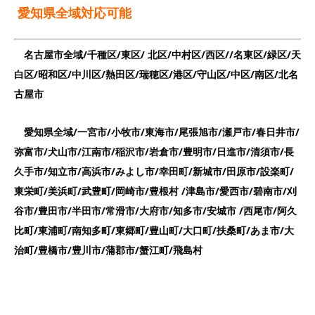
愛知県全域対応可能
名古屋市全域/千種区/東区/ 北区/中村区/西区//名東区/緑区/天
白区/昭和区/中川区/熱田区/瑞穂区/港区/守山区/中区/南区/北名
古屋市
愛知県全域/一宮市/小牧市/東海市/尾張旭市/瀬戸市/春日井市/
弥富市/犬山市/江南市/稲沢市/岩倉市/豊明市/日進市/清須市/長
久手市/知立市/高浜市/みよし市/幸田町/新城市/田原市/設楽町/
東栄町/美浜町/武豊町/岡崎市/豊根村 /津島市/愛西市/碧南市/刈
谷市/豊田市/半田市/常滑市/大府市/知多市/安城市 /西尾市/阿久
比町/東浦町/南知多町/東郷町/豊山町/大口町/扶桑町/あま市/大
治町/豊橋市/豊川市/蒲郡市/蟹江町/飛島村