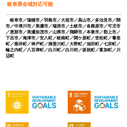
岐阜県全域対応可能
岐阜市／瑞穂市／羽島市／大垣市／高山市／多治見市／関
市／中津川市／美濃市／瑞浪市／土岐市／各務原市／可児市
／恵那市／美濃加茂市／山県市／飛騨市／本巣市／郡上市／
下呂市／海津市／安八町／岐南町／関ケ原町／笠松町／養老
町／垂井町／神戸町／揖斐川町／大野町／池田町／七宗町／
輪之内町／八百津町／白川町／白川村／坂祝町／富加町／川
辺町