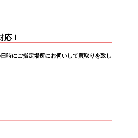
対応！
の日時にご指定場所にお伺いして買取りを致し
。
。