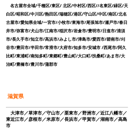
名古屋市全域/千種区/東区/ 北区/中村区/西区//名東区/緑区/天
白区/昭和区/中川区/熱田区/瑞穂区/港区/守山区/中区/南区/北名
古屋市/
愛知県全域/一宮市/小牧市/東海市/尾張旭市/瀬戸市/春日
井市/弥富市/犬山市/江南市/稲沢市/岩倉市/豊明市/日進市/清須
市/長久手市/知立市/高浜市/みよし市/津島市/愛西市/碧南市/刈
谷市/豊田市/半田市/常滑市/大府市/知多市/安城市 /西尾市/阿久
比町/東浦町/南知多町/東郷町/豊山町/大口町/扶桑町/あま市/大
治町/豊橋市/豊川市/蒲郡市
滋賀県
大津市／草津市／守山市／栗東市／野洲市／近江八幡市／
東近江市／彦根市／米原市／長浜市／甲賀市／湖南市／高島
市