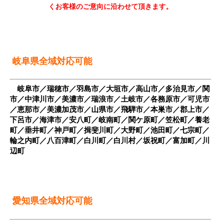
くお客様のご意向に沿わせて頂きます。
岐阜県全域対応可能
岐阜市／瑞穂市／羽島市／大垣市／高山市／多治見市／関
市／中津川市／美濃市／瑞浪市／土岐市／各務原市／可児市
／恵那市／美濃加茂市／山県市／飛騨市／本巣市／郡上市／
下呂市／海津市／安八町／岐南町／関ケ原町／笠松町／養老
町／垂井町／神戸町／揖斐川町／大野町／池田町／七宗町／
輪之内町／八百津町／白川町／白川村／坂祝町／富加町／川
辺町
愛知県全域対応可能