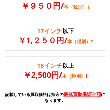
￥９５０円/
本（税別）⇧
17インチ
以下
￥1,２５０円/
本（税別）⇧
18インチ
以上
￥2,500円/
本（税別）
⇧
最低買取保証金額
記載している買取価格は持込の
に
なります。